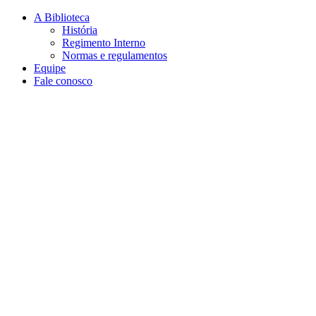
Conteúdo principal
Menu principal
Rodapé
A Biblioteca
História
Regimento Interno
Normas e regulamentos
Equipe
Fale conosco
Aumentar fonte
Diminuir fonte