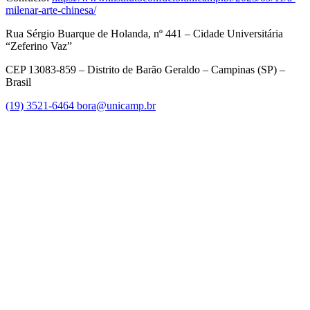
milenar-arte-chinesa/
Rua Sérgio Buarque de Holanda, nº 441 – Cidade Universitária
“Zeferino Vaz”
CEP 13083-859 – Distrito de Barão Geraldo – Campinas (SP) –
Brasil
(19) 3521-6464
bora@unicamp.br
Link para o Facebook
Link para o Instagram