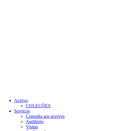
Link para o Youtube
Link para o RSS
Acervo
COLEÇÕES
Serviços
Consulta aos acervos
Auditório
Visitas