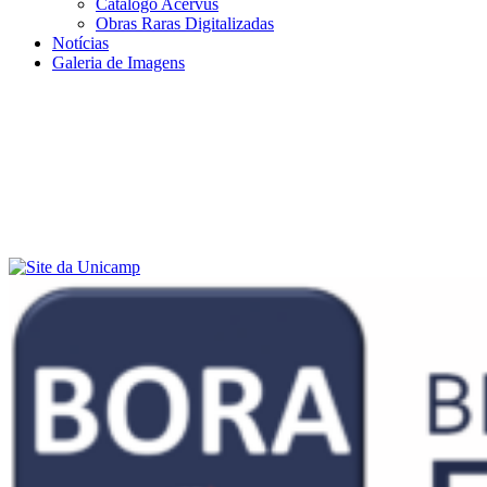
Catálogo Acervus
Obras Raras Digitalizadas
Notícias
Galeria de Imagens
Menu