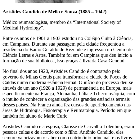
Aristides Candido de Mello e Souza (1885 – 1942)
Médico reumatologista, membro da “International Society of
Medical Hydrology”.
Entre os anos de 1901 a 1903 estudou no Colégio Culto à Ciência,
em Campinas. Durante sua passagem pela cidade frequentou a
residência do Barão Geraldo de Rezende e ingressou no Centro de
Ciência Letras e Artes. Também foi em Campinas que deu início a
formação de sua biblioteca, isso graças à livraria Casa Genoud.
No final dos anos 1920, Aristides Candido é contratado pelo
governo de Minas Gerais para transformar a cidade de Poços de
Caldas numa moderna estância termal. O início do processo deu-se
através de um ano (1928 a 1929) de permanência na Europa, mais
especificamente na França, Alemanha, Itália e Tchecolováquia, com
o intuito de conhecer a organização das grandes estâncias termais
desses países. Na França ainda fez cursos de aperfeiçoamento nas
áreas de Hidrologia, Fisioterapia e Reumatologia. Período em que
também foi aluno de Marie Curie.
Aristides Candido e a esposa, Clarisse de Carvalho Tolentino, eram
pessoas cultas e de acordo com o filho, Antônio Candido, eles
sempre valorizavam o saber como patrimônio principal, e os livros