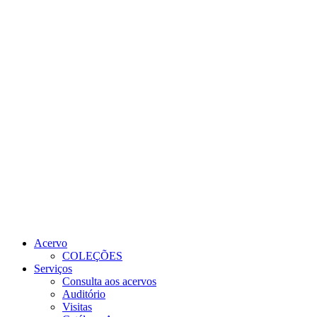
Link para o Youtube
Link para o RSS
Acervo
COLEÇÕES
Serviços
Consulta aos acervos
Auditório
Visitas