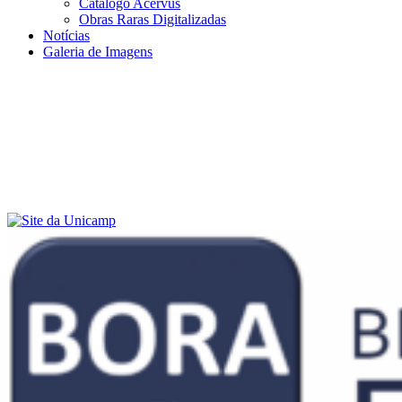
Catálogo Acervus
Obras Raras Digitalizadas
Notícias
Galeria de Imagens
Menu