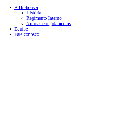
Conteúdo principal
Menu principal
Rodapé
A Biblioteca
História
Regimento Interno
Normas e regulamentos
Equipe
Fale conosco
Aumentar fonte
Diminuir fonte