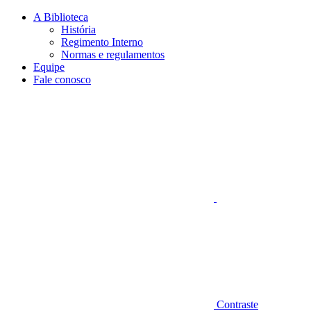
Conteúdo principal
Menu principal
Rodapé
A Biblioteca
História
Regimento Interno
Normas e regulamentos
Equipe
Fale conosco
Aumentar fonte
Contraste