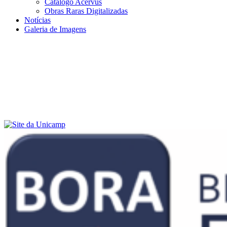
Catálogo Acervus
Obras Raras Digitalizadas
Notícias
Galeria de Imagens
Menu