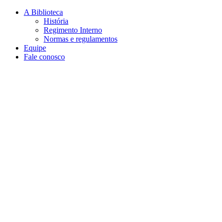
Conteúdo principal
Menu principal
Rodapé
A Biblioteca
História
Regimento Interno
Normas e regulamentos
Equipe
Fale conosco
Aumentar fonte
Diminuir fonte