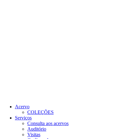
Link para o Youtube
Link para o RSS
Acervo
COLEÇÕES
Serviços
Consulta aos acervos
Auditório
Visitas