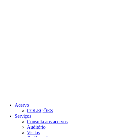
Link para o Youtube
Link para o RSS
Acervo
COLEÇÕES
Serviços
Consulta aos acervos
Auditório
Visitas