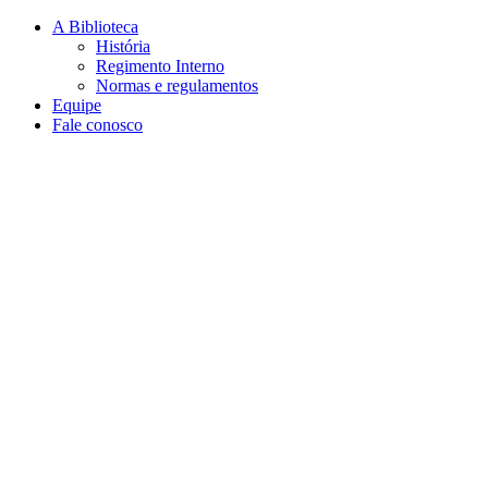
Conteúdo principal
Menu principal
Rodapé
A Biblioteca
História
Regimento Interno
Normas e regulamentos
Equipe
Fale conosco
Aumentar fonte
Diminuir fonte