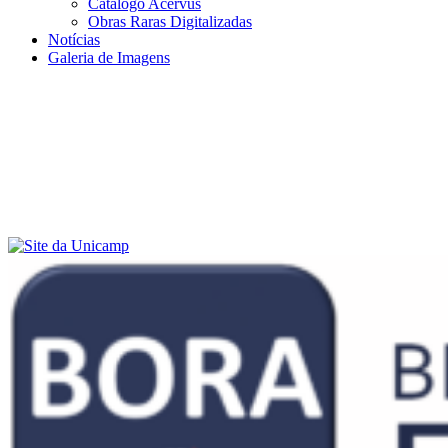
Catálogo Acervus
Obras Raras Digitalizadas
Notícias
Galeria de Imagens
Menu